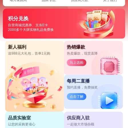
积分兑换
自营商城优惠券、京东E卡
2000多个大牌实物礼品免费换
新人福利
热销爆款
送988元大礼包，首单1元购
热卖爆款，现货直降
马上选购
每周二直播
预约直播，免费抽奖
点击了解
品质实验室
供应商入驻
让您的采购更省心
一起做大市场份额