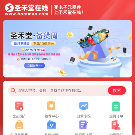
搜索
请输入型号、参数、查找全站库存数据1
优选国产
领券中心
自营专区
我的订单
每月采购周
品牌专区
供应商入驻
关于我们