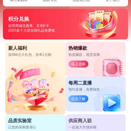
积分兑换
自营商城优惠券、京东E卡
2000多个大牌实物礼品免费换
新人福利
热销爆款
送988元大礼包，首单1元购
热卖爆款，现货直降
马上选购
每周二直播
预约直播，免费抽奖
点击了解
品质实验室
供应商入驻
让您的采购更省心
一起做大市场份额