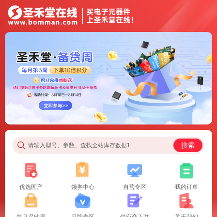
搜索
请输入型号、参数、查找全站库存数据1
优选国产
领券中心
自营专区
我的订单
每月采购周
品牌专区
供应商入驻
关于我们