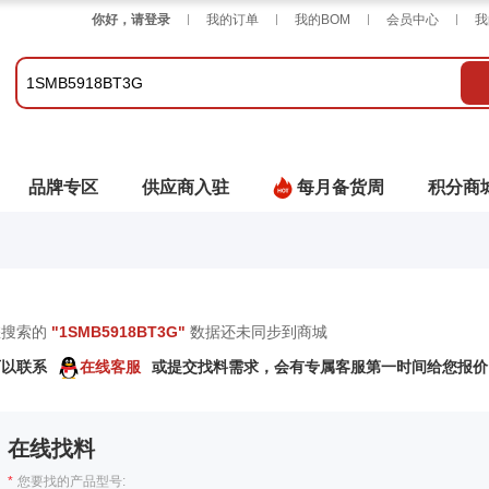
你好，请登录
我的订单
我的BOM
会员中心
我
品牌专区
供应商入驻
每月备货周
积分商
您搜索的
"
1SMB5918BT3G
"
数据还未同步到商城
可以联系
在线客服
或提交找料需求，会有专属客服第一时间给您报价
在线找料
*
您要找的产品型号: