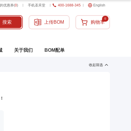
的优惠券
(
0
)
手机圣禾堂
400-1688-345
English
0
搜索
上传BOM
购物车
城
关于我们
BOM配单
收起筛选
！