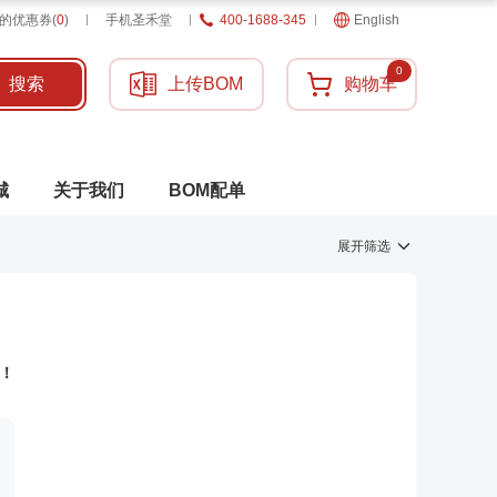
的优惠券
(
0
)
手机圣禾堂
400-1688-345
English
0
搜索
上传BOM
购物车
城
关于我们
BOM配单
展开筛选
！