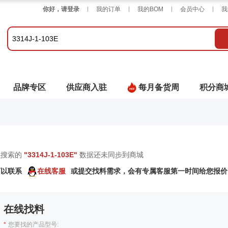
你好，请登录
我的订单
我的BOM
会员中心
我
品牌专区
供应商入驻
每月备货周
积分商
您搜索的
"
3314J-1-103E
"
数据还未同步到商城
可以联系
在线客服
或提交找料需求，会有专属客服第一时间给您报价
在线找料
*
您要找的产品型号: