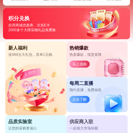
积分兑换
自营商城优惠券、京东E卡
2000多个大牌实物礼品免费换
新人福利
热销爆款
送988元大礼包，首单1元购
热卖爆款，现货直降
马上选购
每周二直播
预约直播，免费抽奖
点击了解
品质实验室
供应商入驻
让您的采购更省心
一起做大市场份额