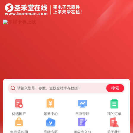
搜索
请输入型号、参数、查找全站库存数据1
优选国产
领券中心
自营专区
我的订单
每月采购周
品牌专区
供应商入驻
关于我们