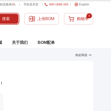
的优惠券
(
0
)
手机圣禾堂
400-1688-345
English
0
搜索
上传BOM
购物车
城
关于我们
BOM配单
收起筛选
！