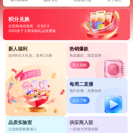
积分兑换
自营商城优惠券、京东E卡
2000多个大牌实物礼品免费换
新人福利
热销爆款
送988元大礼包，首单1元购
热卖爆款，现货直降
马上选购
每周二直播
预约直播，免费抽奖
点击了解
品质实验室
供应商入驻
让您的采购更省心
一起做大市场份额