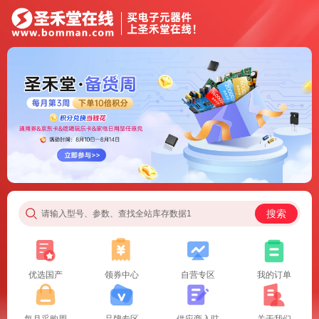
搜索
请输入型号、参数、查找全站库存数据1
优选国产
领券中心
自营专区
我的订单
每月采购周
品牌专区
供应商入驻
关于我们