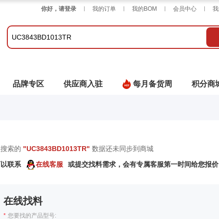
你好，请登录
我的订单
我的BOM
会员中心
我
品牌专区
供应商入驻
每月备货周
积分商
您搜索的
"
UC3843BD1013TR
"
数据还未同步到商城
可以联系
在线客服
或提交找料需求，会有专属客服第一时间给您报价
在线找料
*
您要找的产品型号: