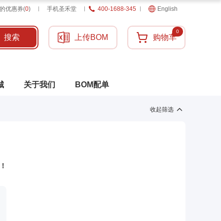
的优惠券
(
0
)
手机圣禾堂
400-1688-345
English
0
搜索
上传BOM
购物车
城
关于我们
BOM配单
收起筛选
！