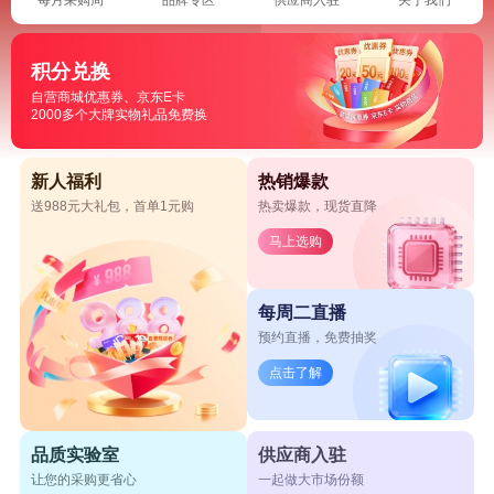
积分兑换
自营商城优惠券、京东E卡
2000多个大牌实物礼品免费换
新人福利
热销爆款
送988元大礼包，首单1元购
热卖爆款，现货直降
马上选购
每周二直播
预约直播，免费抽奖
点击了解
品质实验室
供应商入驻
让您的采购更省心
一起做大市场份额