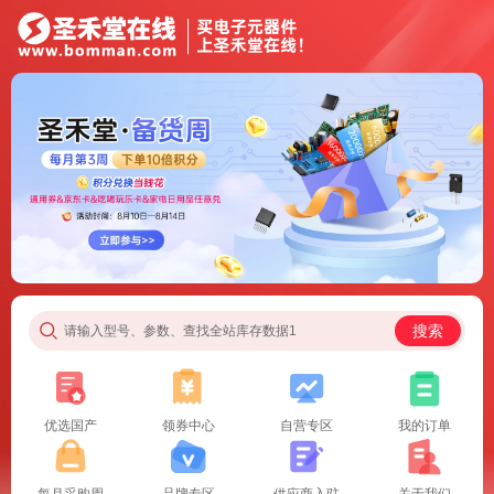
搜索
请输入型号、参数、查找全站库存数据1
优选国产
领券中心
自营专区
我的订单
每月采购周
品牌专区
供应商入驻
关于我们