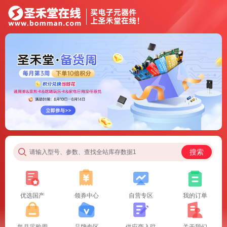
搜索
请输入型号、参数、查找全站库存数据1
优选国产
领券中心
自营专区
我的订单
每月采购周
品牌专区
供应商入驻
关于我们