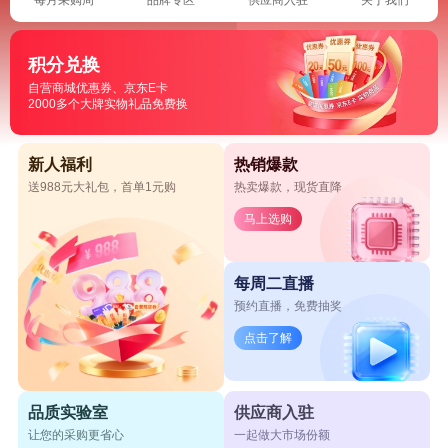
积分兑换
自营商城优惠券、京东E卡
2000多个大牌实物礼品免费换
新人福利
热销爆款
送988元大礼包，首单1元购
热卖爆款，现货直降
马上选购
每周二直播
预约直播，免费抽奖
点击了解
品质实验室
供应商入驻
让您的采购更省心
一起做大市场份额