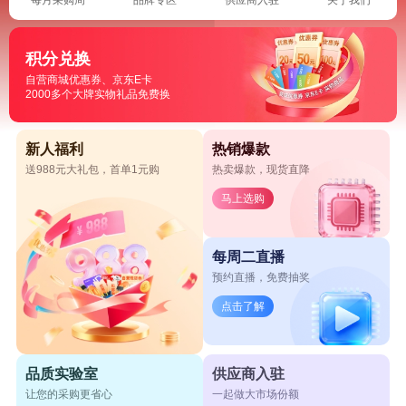
积分兑换
自营商城优惠券、京东E卡
2000多个大牌实物礼品免费换
新人福利
热销爆款
送988元大礼包，首单1元购
热卖爆款，现货直降
马上选购
每周二直播
预约直播，免费抽奖
点击了解
品质实验室
供应商入驻
让您的采购更省心
一起做大市场份额