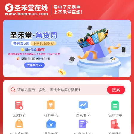
搜索
请输入型号、参数、查找全站库存数据1
优选国产
领券中心
自营专区
我的订单
每月采购周
品牌专区
供应商入驻
关于我们