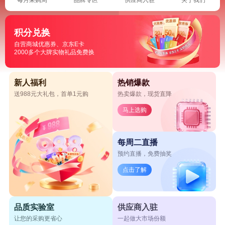
积分兑换
自营商城优惠券、京东E卡
2000多个大牌实物礼品免费换
新人福利
热销爆款
送988元大礼包，首单1元购
热卖爆款，现货直降
马上选购
每周二直播
预约直播，免费抽奖
点击了解
品质实验室
供应商入驻
让您的采购更省心
一起做大市场份额