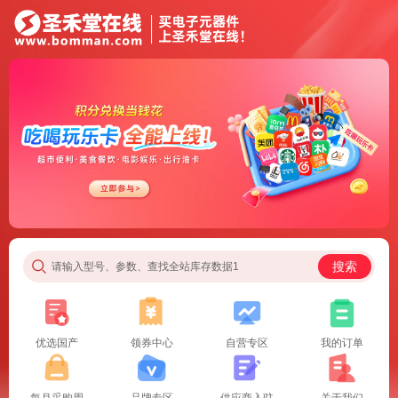
搜索
请输入型号、参数、查找全站库存数据1
优选国产
领券中心
自营专区
我的订单
每月采购周
品牌专区
供应商入驻
关于我们