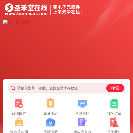
搜索
请输入型号、参数、查找全站库存数据1
优选国产
领券中心
自营专区
我的订单
每月采购周
品牌专区
供应商入驻
关于我们