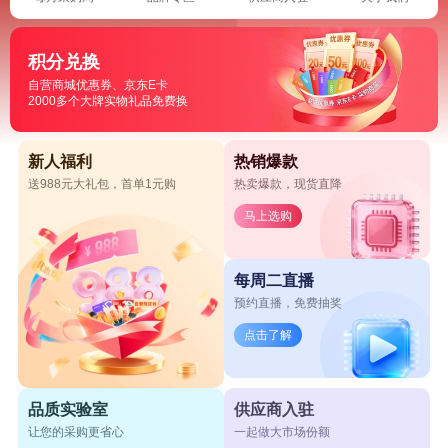
积分兑换
自营商城优惠券、京东E卡
2000多个大牌实物礼品免费换
新人福利
热销爆款
送988元大礼包，首单1元购
热卖爆款，现货直降
马上选购
每周二直播
预约直播，免费抽奖
点击了解
品质实验室
供应商入驻
让您的采购更省心
一起做大市场份额