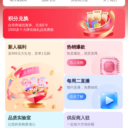
积分兑换
自营商城优惠券、京东E卡
2000多个大牌实物礼品免费换
新人福利
热销爆款
送988元大礼包，首单1元购
热卖爆款，现货直降
马上选购
每周二直播
预约直播，免费抽奖
点击了解
品质实验室
供应商入驻
让您的采购更省心
一起做大市场份额