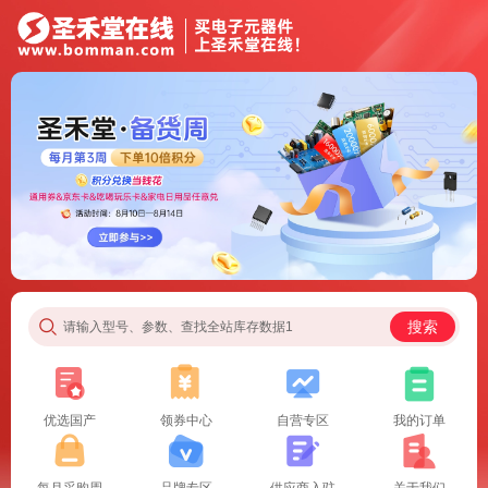
搜索
请输入型号、参数、查找全站库存数据1
优选国产
领券中心
自营专区
我的订单
每月采购周
品牌专区
供应商入驻
关于我们