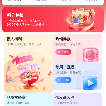
积分兑换
自营商城优惠券、京东E卡
2000多个大牌实物礼品免费换
新人福利
热销爆款
送988元大礼包，首单1元购
热卖爆款，现货直降
马上选购
每周二直播
预约直播，免费抽奖
点击了解
品质实验室
供应商入驻
让您的采购更省心
一起做大市场份额