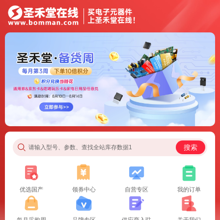
搜索
请输入型号、参数、查找全站库存数据1
优选国产
领券中心
自营专区
我的订单
每月采购周
品牌专区
供应商入驻
关于我们