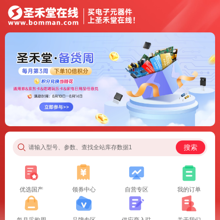
搜索
请输入型号、参数、查找全站库存数据1
优选国产
领券中心
自营专区
我的订单
每月采购周
品牌专区
供应商入驻
关于我们