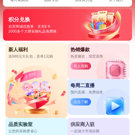
积分兑换
自营商城优惠券、京东E卡
2000多个大牌实物礼品免费换
新人福利
热销爆款
送988元大礼包，首单1元购
热卖爆款，现货直降
马上选购
每周二直播
预约直播，免费抽奖
点击了解
品质实验室
供应商入驻
让您的采购更省心
一起做大市场份额