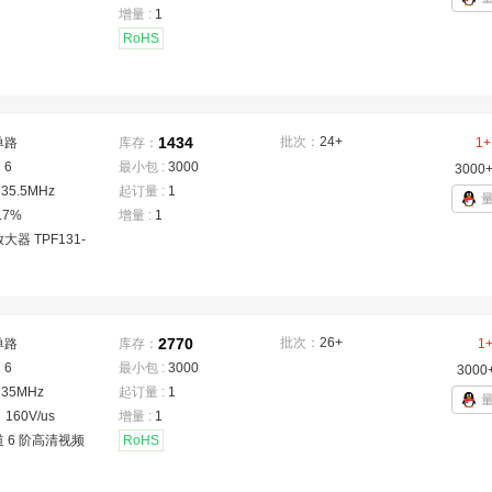
增量 :
1
RoHS
1434
批次：
24+
单路
库存：
1+
：
6
最小包 :
3000
3000
：
35.5MHz
起订量 :
1
.7%
增量 :
1
大器 TPF131-
2770
批次：
26+
单路
库存：
1
：
6
最小包 :
3000
3000
：
35MHz
起订量 :
1
：
160V/us
增量 :
1
 6 阶高清视频
RoHS