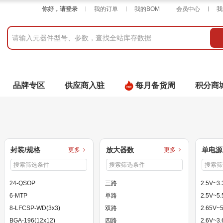
你好，请登录
我的订单
我的BOM
会员中心
我
品牌专区
供应商入驻
每月备货周
积分商
封装/规格
放大器数
单电源
更多
更多
24-QSOP
三路
2.5V~3.
6-MTP
单路
2.5V~5.
8-LFCSP-WD(3x3)
双路
2.65V~
BGA-196(12x12)
四路
2.6V~3.