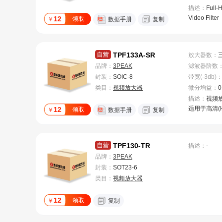
描述：
Full-
Video Filter
12
领取
￥
数据手册
复制
TPF133A-SR
放大器数
：
品牌：
3PEAK
滤波器阶数
封装：
SOIC-8
带宽(-3db)
类目：
视频放大器
微分增益
：
0
描述：
视频
适用于高清(
12
领取
￥
数据手册
复制
通道视频滤
TPF130-TR
描述：
-
品牌：
3PEAK
封装：
SOT23-6
类目：
视频放大器
12
领取
￥
复制