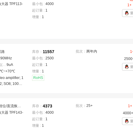
大器 TPF113-
最小包 :
4000
1+
起订量 :
1
增量 :
1
11557
批次：
两年内
双路
库存：
1
：
90MHz
最小包 :
2500
2500
输入偏置电流(Ib)
：
9uA
起订量 :
1
0℃~+70℃
增量 :
1
deo amplifier; 1
RoHS
2; SO8; 100V/
4373
批次：
25+
直流钳位/直流恢复；滤波器旁路；抗混叠/重建滤波器
库存：
1+
大器 TPF143-
最小包 :
4000
4000
起订量 :
1
增量 :
1