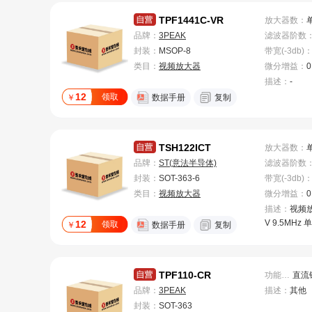
TPF1441C-VR
放大器数
：
品牌：
3PEAK
滤波器阶数
封装：
MSOP-8
带宽(-3db)
类目：
视频放大器
微分增益
：
0
描述：
-
12
领取
￥
数据手册
复制
TSH122ICT
放大器数
：
品牌：
ST(意法半导体)
滤波器阶数
封装：
SOT-363-6
带宽(-3db)
类目：
视频放大器
微分增益
：
0
描述：
视频放
V 9.5MHz 
12
领取
￥
数据手册
复制
TPF110-CR
功能特性
：
品牌：
3PEAK
描述：
其他
封装：
SOT-363