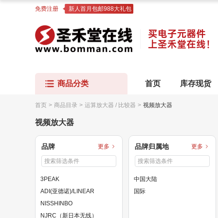
免费注册
新人首月包邮988大礼包
商品分类
首页
库存现货
首页
>
商品目录
>
运算放大器 / 比较器
>
视频放大器
视频放大器
品牌
品牌归属地
更多
更多
3PEAK
中国大陆
ADI(亚德诺)/LINEAR
国际
NISSHINBO
NJRC（新日本无线）