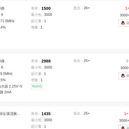
1500
批次：
26+
单路
库存：
1
：
6
最小包 :
3000
3000
：
71.5MHz
起订量 :
1
.4%
增量 :
1
2988
批次：
25+
单路
库存：
1
：
6
最小包 :
3000
3000
：
9.5MHz
起订量 :
1
.5%
增量 :
1
大器 2.25V~5
RoHS
单路 2mA
1435
批次：
25+
直流钳位/直流恢复；使能/关断功能；抗混叠/重建滤波器
库存：
1+
最小包 :
3000
3000
起订量 :
1