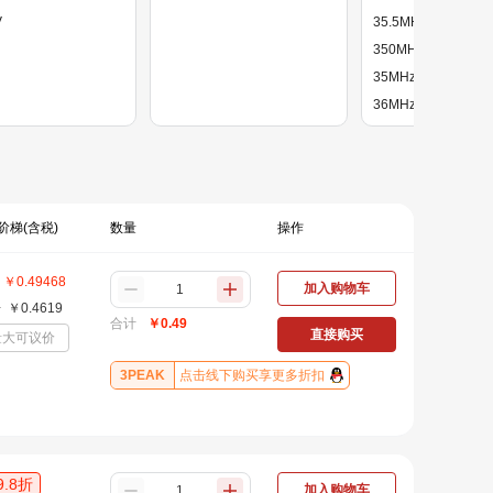
V
35.5MHz
350MHz
35MHz
36MHz
400MHz
71.5MHz
8.5MHz
9.5MHz
阶梯(含税)
数量
操作
90MHz
￥
0.49468
加入购物车
+
￥
0.4619
合计
￥
0.49
直接购买
量大可议价
3PEAK
点击线下购买享更多折扣
9.8
折
加入购物车