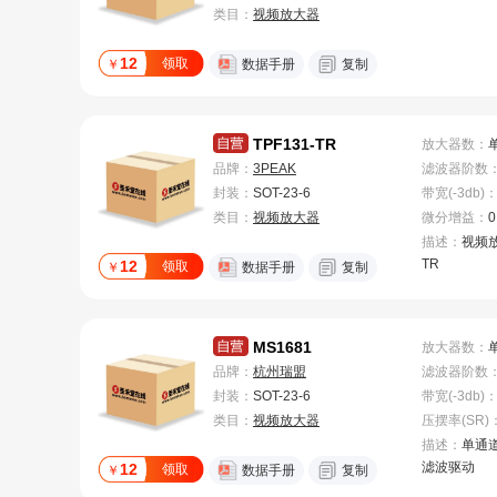
类目：
视频放大器
12
领取
￥
数据手册
复制
TPF131-TR
放大器数
：
品牌：
3PEAK
滤波器阶数
封装：
SOT-23-6
带宽(-3db)
类目：
视频放大器
微分增益
：
0
描述：
视频放
TR
12
领取
￥
数据手册
复制
MS1681
放大器数
：
品牌：
杭州瑞盟
滤波器阶数
封装：
SOT-23-6
带宽(-3db)
类目：
视频放大器
压摆率(SR)
描述：
单通道
滤波驱动
12
领取
￥
数据手册
复制