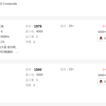
HD Composite
1979
批次：
25+
三路
库存：
1+
：
6
最小包 :
4000
4000
：
36MHz
起订量 :
1
.1%
增量 :
1
放大器 低功耗、
HD)视频的、三
波器
1500
批次：
22+
库存：
1+
最小包 :
3000
3000
起订量 :
1
增量 :
1