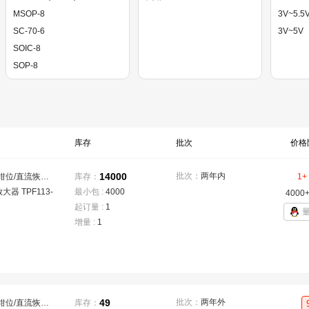
MSOP-8
3V~5.5
SC-70-6
3V~5V
SOIC-8
SOP-8
SOT-23-5
SOT-23-6
SOT-353
SOT-363
库存
批次
价格
SOT-363-6
14000
批次：
两年内
直流钳位/直流恢复；抗混叠/重建滤波器
库存：
1+
大器 TPF113-
最小包 :
4000
4000
起订量 :
1
增量 :
1
49
批次：
两年外
直流钳位/直流恢复；抗混叠/重建滤波器
库存：