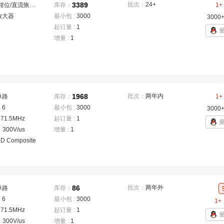
3389
批次：
24+
直流钳位/直流恢复；滤波器旁路；抗混叠/重建滤波器
库存：
1+
放大器
最小包 :
3000
3000
起订量 :
1
增量 :
1
1968
批次：
两年内
单路
库存：
1+
：
6
最小包 :
3000
3000
：
71.5MHz
起订量 :
1
：
300V/us
增量 :
1
HD Composite
86
批次：
两年外
单路
库存：
：
6
最小包 :
3000
1+
：
71.5MHz
起订量 :
1
：
300V/us
增量 :
1