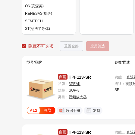
ON(安森美)
RENESAS(瑞萨)
SEMTECH
ST(意法半导体)
TI(德州仪器)
杭州瑞盟
隐藏不可选项
重置全部
应用筛选
型号/品牌
参数/描述
TPF113-SR
功能特性
：
品牌：
3PEAK
描述：
视频放
SR
封装：
SOP-8
类目：
视频放大器
12
领取
￥
数据手册
复制
TPF113-SR
功能特性
：