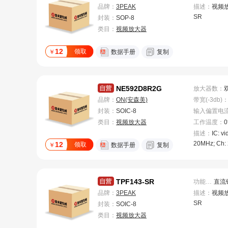
品牌：
3PEAK
描述：
视频放
SR
封装：
SOP-8
类目：
视频放大器
12
领取
￥
数据手册
复制
NE592D8R2G
放大器数
：
品牌：
ON(安森美)
带宽(-3db)
封装：
SOIC-8
类目：
视频放大器
工作温度
：
描述：
IC: vi
20MHz; Ch: 
12
领取
￥
数据手册
复制
V,400V/V;
TPF143-SR
功能特性
：
品牌：
3PEAK
描述：
视频放
SR
封装：
SOIC-8
类目：
视频放大器