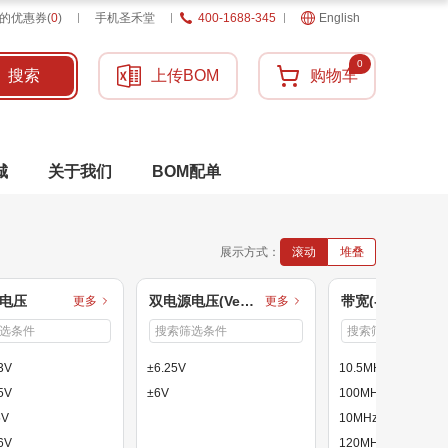
的优惠券
(
0
)
手机圣禾堂
400-1688-345
English
0
搜索
上传BOM
购物车
城
关于我们
BOM配单
展示方式：
滚动
堆叠
电压
双电源电压(Vee~Vcc)
带宽(-3dB)
更多
更多
3V
±6.25V
10.5MHz
5V
±6V
100MHz
5V
10MHz
6V
120MHz