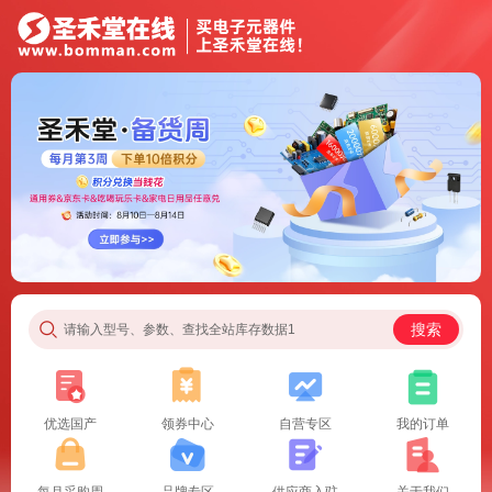
搜索
请输入型号、参数、查找全站库存数据1
优选国产
领券中心
自营专区
我的订单
每月采购周
品牌专区
供应商入驻
关于我们