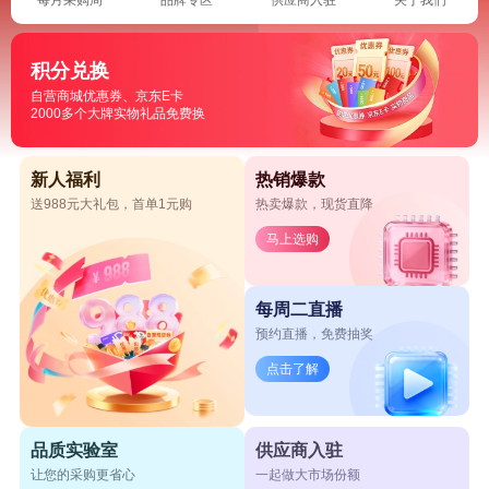
积分兑换
自营商城优惠券、京东E卡
2000多个大牌实物礼品免费换
新人福利
热销爆款
送988元大礼包，首单1元购
热卖爆款，现货直降
马上选购
每周二直播
预约直播，免费抽奖
点击了解
品质实验室
供应商入驻
让您的采购更省心
一起做大市场份额