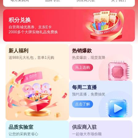
积分兑换
自营商城优惠券、京东E卡
2000多个大牌实物礼品免费换
新人福利
热销爆款
送988元大礼包，首单1元购
热卖爆款，现货直降
马上选购
每周二直播
预约直播，免费抽奖
点击了解
品质实验室
供应商入驻
让您的采购更省心
一起做大市场份额