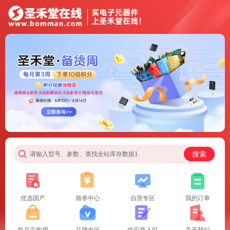
搜索
请输入型号、参数、查找全站库存数据1
优选国产
领券中心
自营专区
我的订单
每月采购周
品牌专区
供应商入驻
关于我们