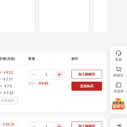
阶梯(含税)
数量
操作
客服
+
￥
9.02
加入购物车
购物车
+
￥
7.77
合计
￥
9.02
+
￥
7.4
直接购买
优惠券
+
￥
7.15
量大可议价
+
￥
18.78
加入购物车