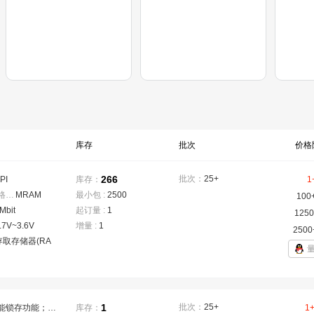
库存
批次
价格
266
批次：
25+
PI
库存：
1
存储器构架(格式)
MRAM
：
最小包 :
2500
100
Mbit
起订量 :
1
1250
.7V~3.6V
增量 :
1
2500
取存储器(RA
1
批次：
25+
写使能锁存功能；块保护功能；上电/掉电/欠压数据保护功能；写入保护功能
库存：
1