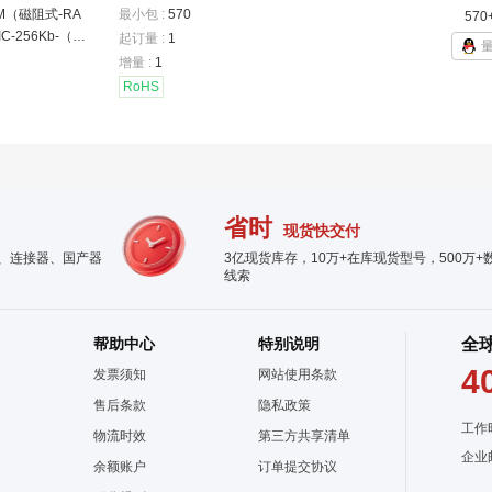
M（磁阻式-RA
最小包 :
570
570
C-256Kb-（32
起订量 :
1
-40MHz-8-DFN
增量 :
1
RoHS
省时
现货快交付
件、连接器、国产器
3亿现货库存，10万+在库现货型号，500万+
线索
帮助中心
特别说明
全
4
发票须知
网站使用条款
售后条款
隐私政策
工作
物流时效
第三方共享清单
企业
余额账户
订单提交协议