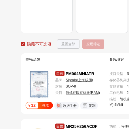
隐藏不可选项
重置全部
应用筛选
型号/品牌
参数/描述
PM004MNIATR
接口类型
：
S
品牌：
Siproin(上海矽朋)
封装：
SOP-8
存储容量
：
4
类目：
随机存取存储器(RAM)
工作电压
：
2
描述：
随机存
M) 4Mbit
12
领取
￥
数据手册
复制
MR25H256ACDF
功能特性
：