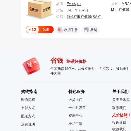
品牌：
Everspin
描述：
MRA
M）-存储器-I
封装：
8-DFN（5x6）
K-x-8）-SPI
类目：
随机存取存储器(RAM)
（5x6）
12
领取
￥
数据手册
复制
省钱
集采好价格
年采购额15亿+，以分立器件、主控芯片、被动器
件为主
购物指南
特色服务
关于我们
购物流程
送货上门
关于圣禾堂
一小时发货
支付方式
联系我们
资讯中心
配送方式
投诉建议
样品申请
运费说明
收藏我们