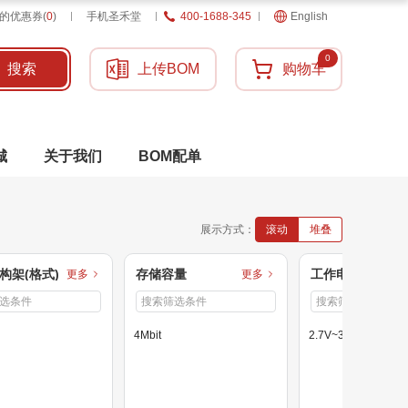
的优惠券
(
0
)
手机圣禾堂
400-1688-345
English
0
搜索
上传BOM
购物车
城
关于我们
BOM配单
展示方式：
滚动
堆叠
构架(格式)
存储容量
工作电压
更多
更多
4Mbit
2.7V~3.6V