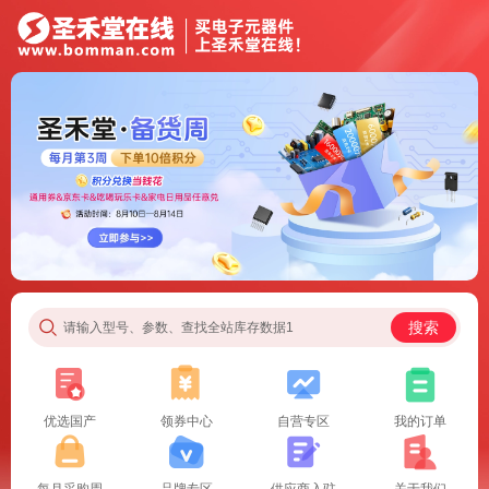
搜索
请输入型号、参数、查找全站库存数据1
优选国产
领券中心
自营专区
我的订单
每月采购周
品牌专区
供应商入驻
关于我们