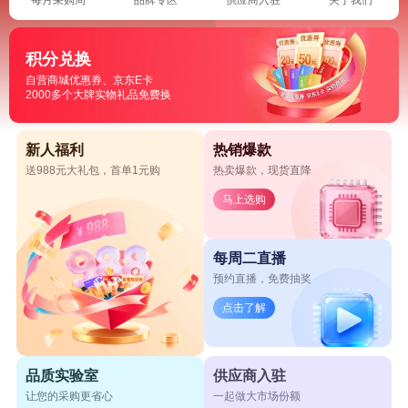
积分兑换
自营商城优惠券、京东E卡
2000多个大牌实物礼品免费换
新人福利
热销爆款
送988元大礼包，首单1元购
热卖爆款，现货直降
马上选购
每周二直播
预约直播，免费抽奖
点击了解
品质实验室
供应商入驻
让您的采购更省心
一起做大市场份额