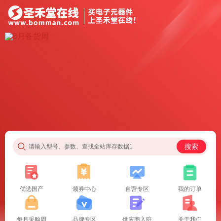
搜索
请输入型号、参数、查找全站库存数据1
优选国产
领券中心
自营专区
我的订单
每月采购周
品牌专区
供应商入驻
关于我们