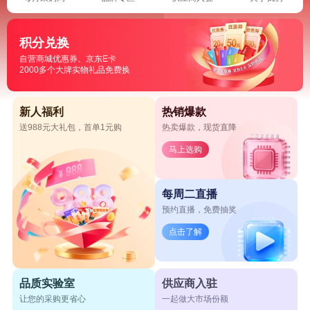
积分兑换
自营商城优惠券、京东E卡
2000多个大牌实物礼品免费换
新人福利
热销爆款
送988元大礼包，首单1元购
热卖爆款，现货直降
马上选购
每周二直播
预约直播，免费抽奖
点击了解
品质实验室
供应商入驻
让您的采购更省心
一起做大市场份额