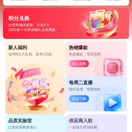
积分兑换
自营商城优惠券、京东E卡
2000多个大牌实物礼品免费换
新人福利
热销爆款
送988元大礼包，首单1元购
热卖爆款，现货直降
马上选购
每周二直播
预约直播，免费抽奖
点击了解
品质实验室
供应商入驻
让您的采购更省心
一起做大市场份额