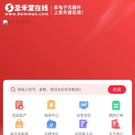
搜索
请输入型号、参数、查找全站库存数据1
优选国产
领券中心
自营专区
我的订单
每月采购周
品牌专区
供应商入驻
关于我们