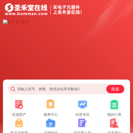
搜索
请输入型号、参数、查找全站库存数据1
优选国产
领券中心
自营专区
我的订单
每月采购周
品牌专区
供应商入驻
关于我们