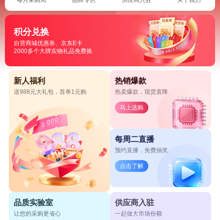
积分兑换
自营商城优惠券、京东E卡
2000多个大牌实物礼品免费换
新人福利
热销爆款
送988元大礼包，首单1元购
热卖爆款，现货直降
马上选购
每周二直播
预约直播，免费抽奖
点击了解
品质实验室
供应商入驻
让您的采购更省心
一起做大市场份额