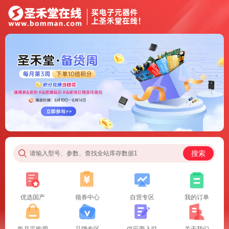
搜索
请输入型号、参数、查找全站库存数据1
优选国产
领券中心
自营专区
我的订单
每月采购周
品牌专区
供应商入驻
关于我们