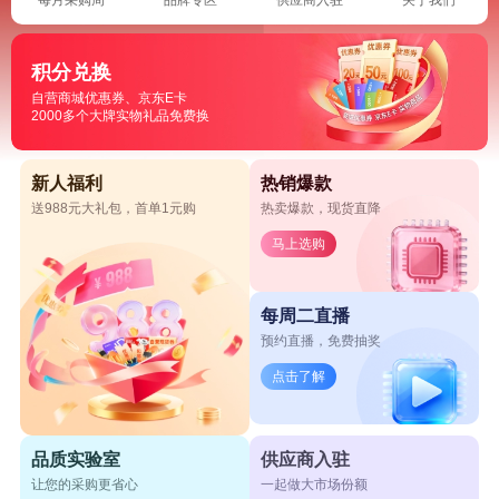
积分兑换
自营商城优惠券、京东E卡
2000多个大牌实物礼品免费换
新人福利
热销爆款
送988元大礼包，首单1元购
热卖爆款，现货直降
马上选购
每周二直播
预约直播，免费抽奖
点击了解
品质实验室
供应商入驻
让您的采购更省心
一起做大市场份额