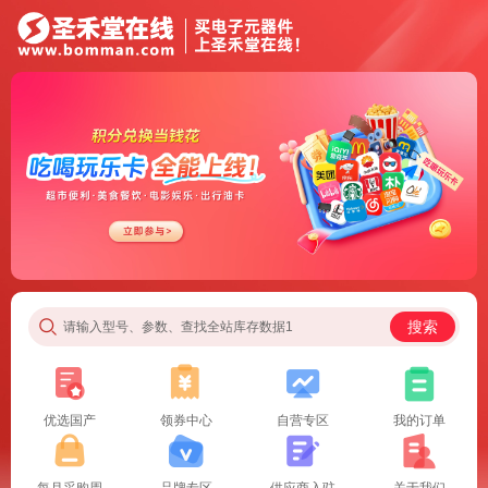
搜索
请输入型号、参数、查找全站库存数据1
优选国产
领券中心
自营专区
我的订单
每月采购周
品牌专区
供应商入驻
关于我们