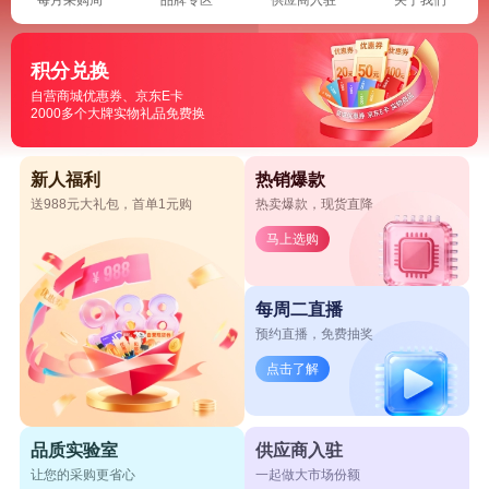
积分兑换
自营商城优惠券、京东E卡
2000多个大牌实物礼品免费换
新人福利
热销爆款
送988元大礼包，首单1元购
热卖爆款，现货直降
马上选购
每周二直播
预约直播，免费抽奖
点击了解
品质实验室
供应商入驻
让您的采购更省心
一起做大市场份额