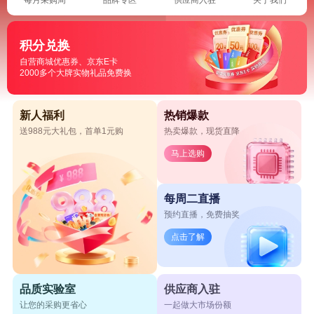
积分兑换
自营商城优惠券、京东E卡
2000多个大牌实物礼品免费换
新人福利
热销爆款
送988元大礼包，首单1元购
热卖爆款，现货直降
马上选购
每周二直播
预约直播，免费抽奖
点击了解
品质实验室
供应商入驻
让您的采购更省心
一起做大市场份额