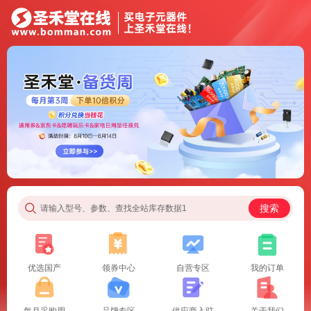
搜索
请输入型号、参数、查找全站库存数据1
优选国产
领券中心
自营专区
我的订单
每月采购周
品牌专区
供应商入驻
关于我们