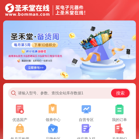
搜索
请输入型号、参数、查找全站库存数据1
优选国产
领券中心
自营专区
我的订单
每月采购周
品牌专区
供应商入驻
关于我们