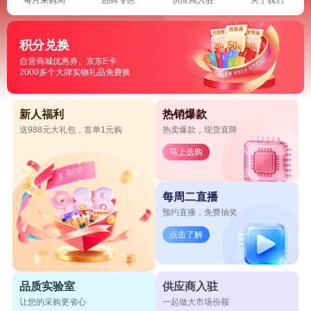
积分兑换
自营商城优惠券、京东E卡
2000多个大牌实物礼品免费换
新人福利
热销爆款
送988元大礼包，首单1元购
热卖爆款，现货直降
马上选购
每周二直播
预约直播，免费抽奖
点击了解
品质实验室
供应商入驻
让您的采购更省心
一起做大市场份额