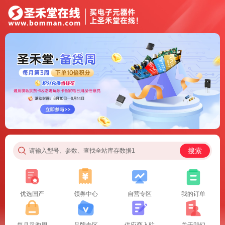
搜索
请输入型号、参数、查找全站库存数据1
优选国产
领券中心
自营专区
我的订单
每月采购周
品牌专区
供应商入驻
关于我们