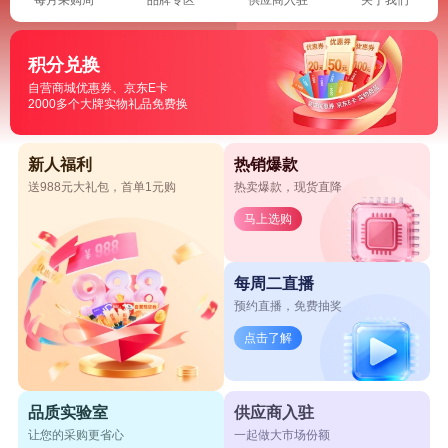
积分兑换
自营商城优惠券、京东E卡
2000多个大牌实物礼品免费换
新人福利
热销爆款
送988元大礼包，首单1元购
热卖爆款，现货直降
马上选购
每周二直播
预约直播，免费抽奖
点击了解
品质实验室
供应商入驻
让您的采购更省心
一起做大市场份额