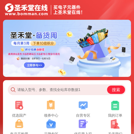
搜索
请输入型号、参数、查找全站库存数据1
优选国产
领券中心
自营专区
我的订单
每月采购周
品牌专区
供应商入驻
关于我们