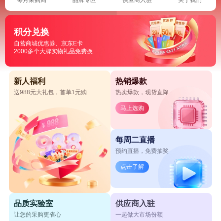
积分兑换
自营商城优惠券、京东E卡
2000多个大牌实物礼品免费换
新人福利
热销爆款
送988元大礼包，首单1元购
热卖爆款，现货直降
马上选购
每周二直播
预约直播，免费抽奖
点击了解
品质实验室
供应商入驻
让您的采购更省心
一起做大市场份额