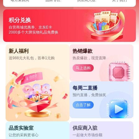
积分兑换
自营商城优惠券、京东E卡
2000多个大牌实物礼品免费换
新人福利
热销爆款
送988元大礼包，首单1元购
热卖爆款，现货直降
马上选购
每周二直播
预约直播，免费抽奖
点击了解
品质实验室
供应商入驻
让您的采购更省心
一起做大市场份额