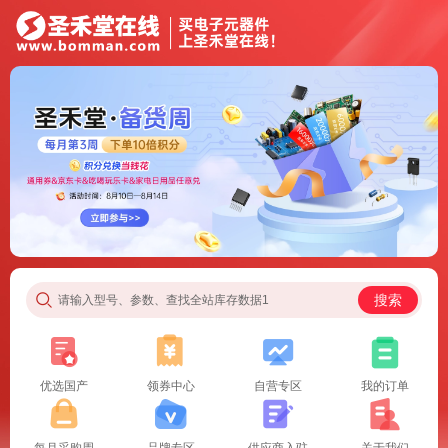
搜索
请输入型号、参数、查找全站库存数据1
优选国产
领券中心
自营专区
我的订单
每月采购周
品牌专区
供应商入驻
关于我们