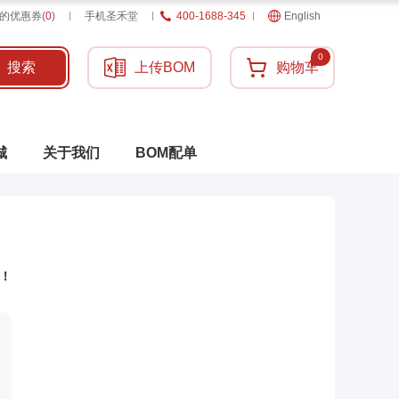
的优惠券
(
0
)
手机圣禾堂
400-1688-345
English
0
搜索
上传BOM
购物车
城
关于我们
BOM配单
！