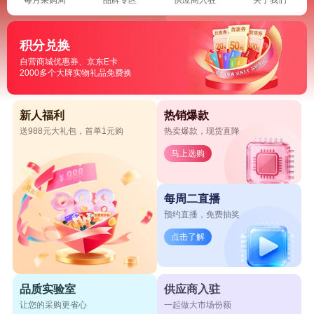
积分兑换
自营商城优惠券、京东E卡
2000多个大牌实物礼品免费换
新人福利
热销爆款
送988元大礼包，首单1元购
热卖爆款，现货直降
马上选购
每周二直播
预约直播，免费抽奖
点击了解
品质实验室
供应商入驻
让您的采购更省心
一起做大市场份额