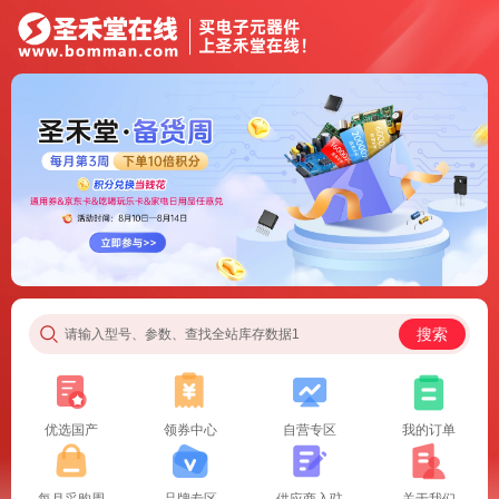
搜索
请输入型号、参数、查找全站库存数据1
优选国产
领券中心
自营专区
我的订单
每月采购周
品牌专区
供应商入驻
关于我们