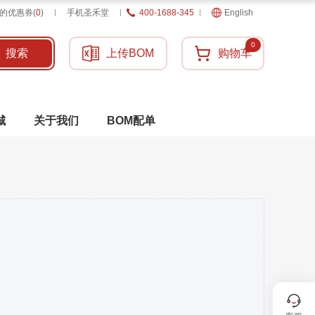
的优惠券
(
0
)
手机圣禾堂
400-1688-345
English
0
搜索
上传BOM
购物车
城
关于我们
BOM配单