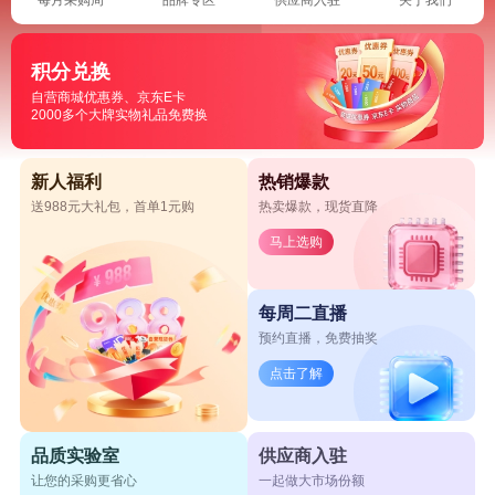
积分兑换
自营商城优惠券、京东E卡
2000多个大牌实物礼品免费换
新人福利
热销爆款
送988元大礼包，首单1元购
热卖爆款，现货直降
马上选购
每周二直播
预约直播，免费抽奖
点击了解
品质实验室
供应商入驻
让您的采购更省心
一起做大市场份额