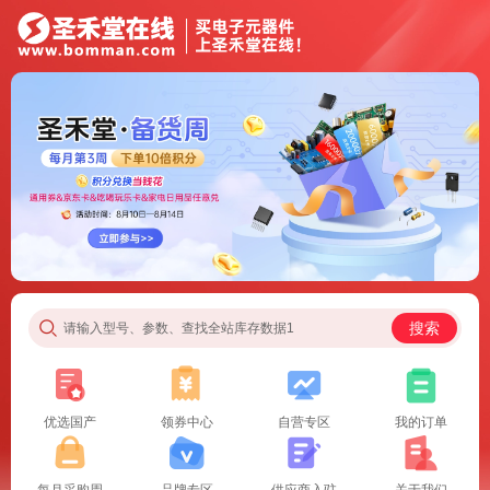
搜索
请输入型号、参数、查找全站库存数据1
优选国产
领券中心
自营专区
我的订单
每月采购周
品牌专区
供应商入驻
关于我们