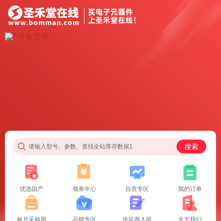
搜索
请输入型号、参数、查找全站库存数据1
优选国产
领券中心
自营专区
我的订单
每月采购周
品牌专区
供应商入驻
关于我们