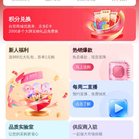
积分兑换
自营商城优惠券、京东E卡
2000多个大牌实物礼品免费换
新人福利
热销爆款
送988元大礼包，首单1元购
热卖爆款，现货直降
马上选购
每周二直播
预约直播，免费抽奖
点击了解
品质实验室
供应商入驻
让您的采购更省心
一起做大市场份额