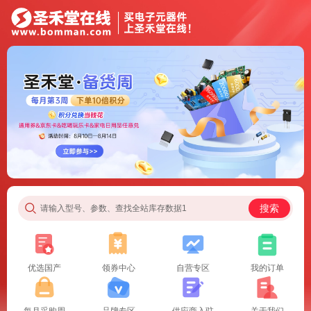
搜索
请输入型号、参数、查找全站库存数据1
优选国产
领券中心
自营专区
我的订单
每月采购周
品牌专区
供应商入驻
关于我们