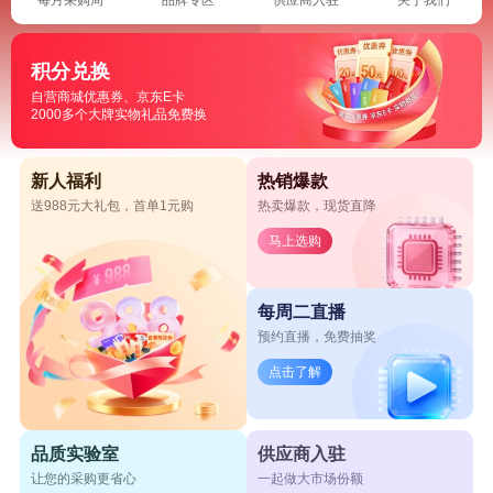
积分兑换
自营商城优惠券、京东E卡
2000多个大牌实物礼品免费换
新人福利
热销爆款
送988元大礼包，首单1元购
热卖爆款，现货直降
马上选购
每周二直播
预约直播，免费抽奖
点击了解
品质实验室
供应商入驻
让您的采购更省心
一起做大市场份额