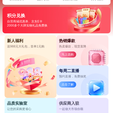
积分兑换
自营商城优惠券、京东E卡
2000多个大牌实物礼品免费换
新人福利
热销爆款
送988元大礼包，首单1元购
热卖爆款，现货直降
马上选购
每周二直播
预约直播，免费抽奖
点击了解
品质实验室
供应商入驻
让您的采购更省心
一起做大市场份额