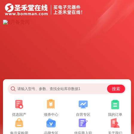
搜索
请输入型号、参数、查找全站库存数据1
优选国产
领券中心
自营专区
我的订单
每月采购周
品牌专区
供应商入驻
关于我们