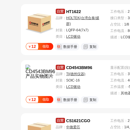
HT1622
工作电压
：
2
品牌：
HOLTEK(台湾合泰/盛
接口类型
：
群)
占空比
：
1/8
封装：
LQFP-64(7x7)
工作电流
：
8
类目：
LCD驱动
描述：
LCD驱
12
领取
￥
数据手册
复制
CD4543BM96
显示配置(段)
品牌：
TI(德州仪器)
工作电压
：
3
封装：
SOIC-16
工作电流
：
4
类目：
LCD驱动
工作温度
：
-
描述：
其他
12
领取
￥
数据手册
复制
CS1621CGO
工作电压
：
2
品牌：
中微爱芯
占空比
：
1/4