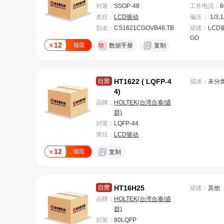
封装：
SSOP-48
工作电流
：
6
类目：
LCD驱动
偏压
：
1/3,1
别名：
CS1621CGOVB48.TB
描述：
LCD
GO
12
领取
￥
数据手册
复制
HT1622 ( LQFP-4
描述：
未分
4)
品牌：
HOLTEK(台湾合泰/盛
群)
封装：
LQFP-44
类目：
LCD驱动
12
领取
￥
复制
HT16H25
描述：
其他
品牌：
HOLTEK(台湾合泰/盛
群)
封装：
80LQFP