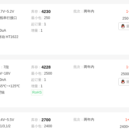
4230
批次：
两年内
.7V~5.2V
库存：
1
3线串行接口
最小包 :
250
250
起订量 :
1
0uA
增量 :
1
动 HT1622
4228
批次：
两年内
：
7段
库存：
1
V~18V
最小包 :
2500
2500
0nA
起订量 :
1
55℃~+125℃
增量 :
1
逻辑
RoHS
2700
批次：
两年内
.4V~5.5V
库存：
1
,1/3,1/2
最小包 :
2400
2400