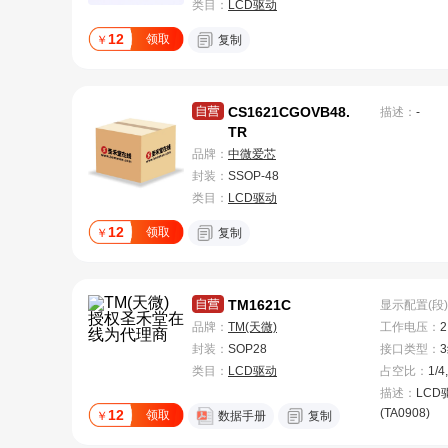
类目：
LCD驱动
12
领取
￥
复制
CS1621CGOVB48.
描述：
-
TR
品牌：
中微爱芯
封装：
SSOP-48
类目：
LCD驱动
12
领取
￥
复制
TM1621C
显示配置(段)
品牌：
TM(天微)
工作电压
：
2
封装：
SOP28
接口类型
：
类目：
LCD驱动
占空比
：
1/4
描述：
LCD
(TA0908)
12
领取
￥
数据手册
复制