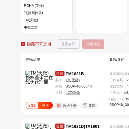
ROHM(罗姆)
TI(德州仪器)
TM(天微)
中微爱芯
隐藏不可选项
重置全部
应用筛选
型号/品牌
参数/描述
TM1621B
显示配置(段)
品牌：
TM(天微)
工作电压
：
2
封装：
SSOP-48-300mil
接口类型
：
类目：
LCD驱动
占空比
：
1/4
描述：
LCD驱
SSOP48_30
12
领取
￥
数据手册
复制
TM1621D(TA1901-
显示配置(段)