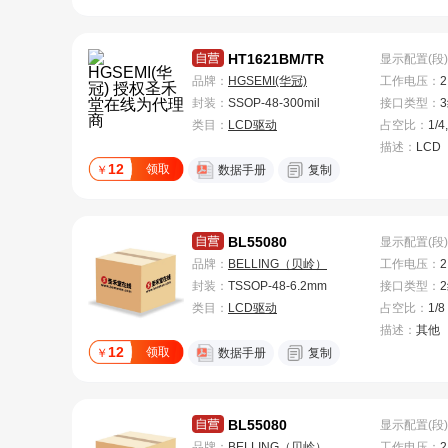
HT1621BM/TR
显示配置(段)
品牌：
HGSEMI(华冠)
工作电压
：
2
封装：
SSOP-48-300mil
接口类型
：
类目：
LCD驱动
占空比
：
1/4
描述：
LCD
12
领取
￥
数据手册
复制
BL55080
显示配置(段)
品牌：
BELLING（贝岭）
工作电压
：
2
封装：
TSSOP-48-6.2mm
接口类型
：
类目：
LCD驱动
占空比
：
1/8
描述：
其他
12
领取
￥
数据手册
复制
BL55080
显示配置(段)
品牌：
BELLING（贝岭）
工作电压
：
2