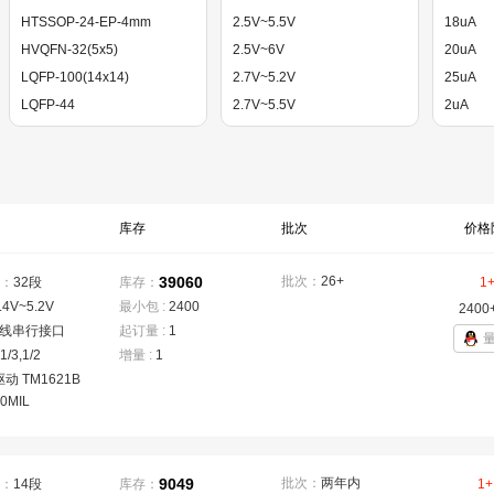
HTSSOP-24-EP-4mm
2.5V~5.5V
18uA
HVQFN-32(5x5)
2.5V~6V
20uA
LQFP-100(14x14)
2.7V~5.2V
25uA
LQFP-44
2.7V~5.5V
2uA
LQFP-44(10x10)
2.7V~5.8V
3.5uA
LQFP-48
2.7V~6V
4.5mA
LQFP-48(7x7)
3V~18V
40nA
LQFP-64(10x10)
5uA
库存
批次
价格
LQFP-64(7x7)
60uA
39060
批次：
26+
：
32段
库存：
1
.4V~5.2V
最小包 :
2400
2400
4线串行接口
起订量 :
1
,1/3,1/2
增量 :
1
动 TM1621B
0MIL
9049
批次：
两年内
：
14段
库存：
1+