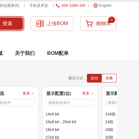
的优惠券
(
0
)
手机圣禾堂
400-1688-345
English
0
搜索
上传BOM
购物车
城
关于我们
BOM配单
展示方式：
滚动
堆叠
流
显示配置(位)
显示配置(段)
更多
更多
14x4 bit
144段
16x8 bit；20x4 bit
14段
18x4 bit
18段
27x4 bit
32段