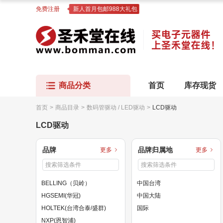
免费注册
新人首月包邮988大礼包
商品分类
首页
库存现货
首页
>
商品目录
>
数码管驱动 / LED驱动
>
LCD驱动
LCD驱动
品牌
品牌归属地
更多
更多
BELLING（贝岭）
中国台湾
HGSEMI(华冠)
中国大陆
HOLTEK(台湾合泰/盛群)
国际
NXP(恩智浦)