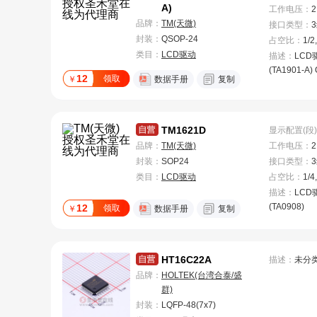
A)
工作电压
：
2
品牌：
TM(天微)
接口类型
：
封装：
QSOP-24
占空比
：
1/2
类目：
LCD驱动
描述：
LCD
(TA1901-A)
12
领取
￥
数据手册
复制
TM1621D
显示配置(段)
品牌：
TM(天微)
工作电压
：
2
封装：
SOP24
接口类型
：
类目：
LCD驱动
占空比
：
1/4
描述：
LCD
(TA0908)
12
领取
￥
数据手册
复制
HT16C22A
描述：
未分
品牌：
HOLTEK(台湾合泰/盛
群)
封装：
LQFP-48(7x7)