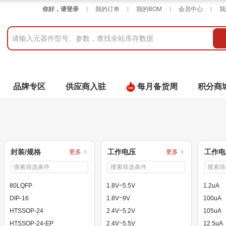
你好，请登录
我的订单
我的BOM
会员中心
我
品牌专区
供应商入驻
每月备货周
积分商
封装/规格
工作电压
工作电
更多
更多
80LQFP
1.8V~5.5V
1.2uA
DIP-16
1.8V~9V
100uA
HTSSOP-24
2.4V~5.2V
105uA
HTSSOP-24-EP
2.4V~5.5V
12.5uA