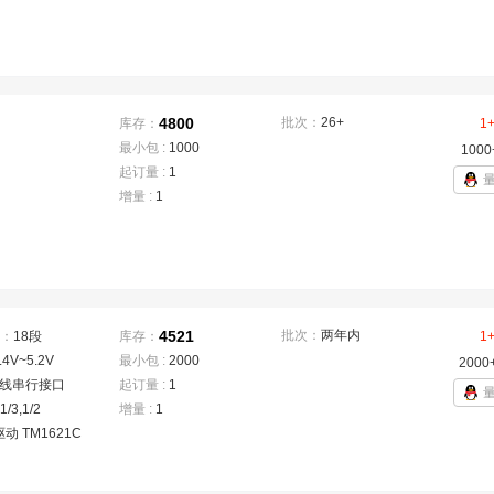
4800
批次：
26+
库存：
1
最小包 :
1000
1000
起订量 :
1
增量 :
1
4521
批次：
两年内
：
18段
库存：
1
.4V~5.2V
最小包 :
2000
2000
3线串行接口
起订量 :
1
,1/3,1/2
增量 :
1
驱动 TM1621C