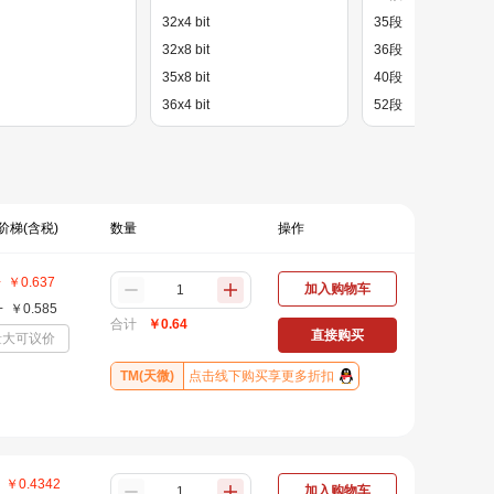
32x4 bit
35段
32x8 bit
36段
35x8 bit
40段
36x4 bit
52段
40x4 bit
56段；52段
52x8 bit
60段
52x8 bit；56x4 bit
7段
60x16 bit
阶梯(含税)
数量
操作
60x4 bit
+
￥
0.637
加入购物车
+
￥
0.585
合计
￥
0.64
直接购买
量大可议价
TM(天微)
点击线下购买享更多折扣
￥
0.4342
加入购物车