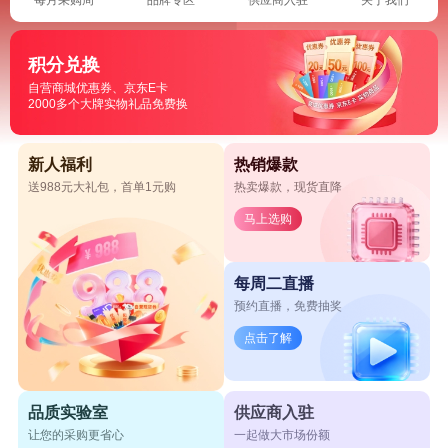
积分兑换
自营商城优惠券、京东E卡
2000多个大牌实物礼品免费换
新人福利
热销爆款
送988元大礼包，首单1元购
热卖爆款，现货直降
马上选购
每周二直播
预约直播，免费抽奖
点击了解
品质实验室
供应商入驻
让您的采购更省心
一起做大市场份额