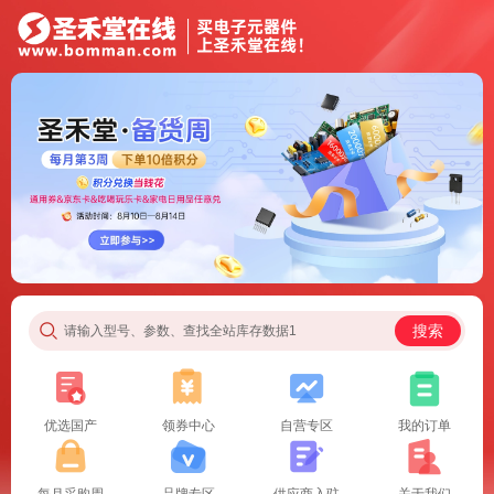
搜索
请输入型号、参数、查找全站库存数据1
优选国产
领券中心
自营专区
我的订单
每月采购周
品牌专区
供应商入驻
关于我们