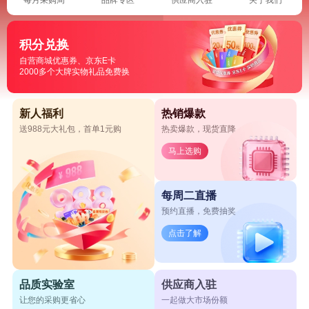
积分兑换
自营商城优惠券、京东E卡
2000多个大牌实物礼品免费换
新人福利
热销爆款
送988元大礼包，首单1元购
热卖爆款，现货直降
马上选购
每周二直播
预约直播，免费抽奖
点击了解
品质实验室
供应商入驻
让您的采购更省心
一起做大市场份额