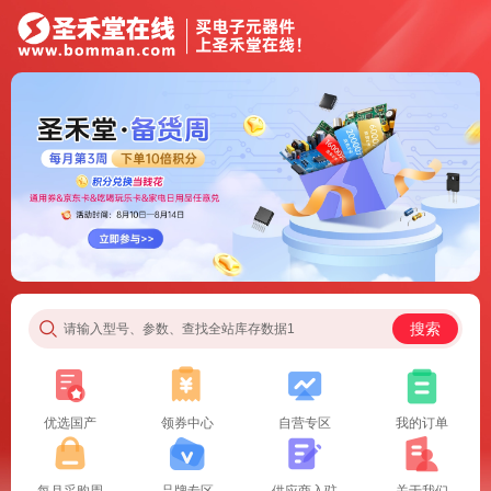
搜索
请输入型号、参数、查找全站库存数据1
优选国产
领券中心
自营专区
我的订单
每月采购周
品牌专区
供应商入驻
关于我们