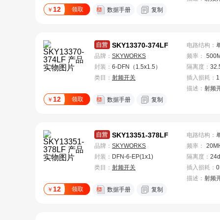
12
领取
￥
数据手册
复制
SKY13370-374LF
电路结构
：
品牌：
SKYWORKS
频率
：
500
封装：
6-DFN（1.5x1.5）
隔离度
：
32.
类目：
射频开关
插入损耗
：
1
描述：
射频
12
领取
￥
数据手册
复制
SKY13351-378LF
电路结构
：
品牌：
SKYWORKS
频率
：
20M
封装：
DFN-6-EP(1x1)
隔离度
：
24
类目：
射频开关
插入损耗
：
0
描述：
射频
12
领取
￥
数据手册
复制