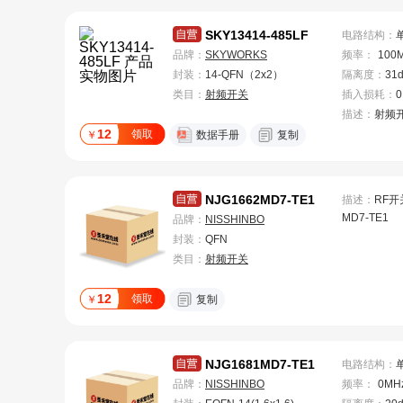
SKY13414-485LF
电路结构
：
品牌：
SKYWORKS
频率
：
100
封装：
14-QFN（2x2）
隔离度
：
31
类目：
射频开关
插入损耗
：
0
描述：
射频
12
领取
￥
数据手册
复制
NJG1662MD7-TE1
描述：
RF开关
MD7-TE1
品牌：
NISSHINBO
封装：
QFN
类目：
射频开关
12
领取
￥
复制
NJG1681MD7-TE1
电路结构
：
品牌：
NISSHINBO
频率
：
0MH