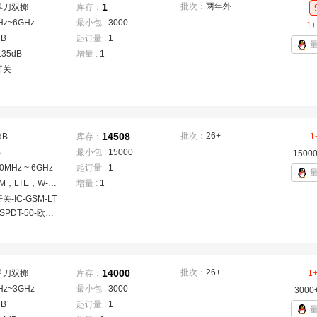
1
批次：
两年外
单刀双掷
库存：
Hz~6GHz
最小包 :
3000
1+
dB
起订量 :
1
.35dB
增量 :
1
开关
14508
批次：
26+
dB
库存：
1
B
最小包 :
15000
1500
0MHz ~ 6GHz
起订量 :
1
GSM，LTE，W-CDMA
增量 :
1
-IC-GSM-LT
SPDT-50-欧姆-
14000
批次：
26+
单刀双掷
库存：
1
Hz~3GHz
最小包 :
3000
3000
dB
起订量 :
1