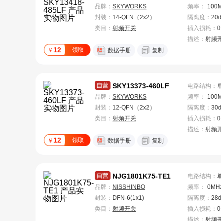
品牌：
SKYWORKS
频率
：
100
封装：
14-QFN（2x2）
隔离度
：
20
类目：
射频开关
插入损耗
：
0
描述：
射频
12
领取
￥
数据手册
复制
SKY13373-460LF
电路结构
：
品牌：
SKYWORKS
频率
：
100
封装：
12-QFN（2x2）
隔离度
：
30
类目：
射频开关
插入损耗
：
0
描述：
射频
12
领取
￥
数据手册
复制
NJG1801K75-TE1
电路结构
：
品牌：
NISSHINBO
频率
：
0MH
封装：
DFN-6(1x1)
隔离度
：
28
类目：
射频开关
插入损耗
：
0
描述：
射频