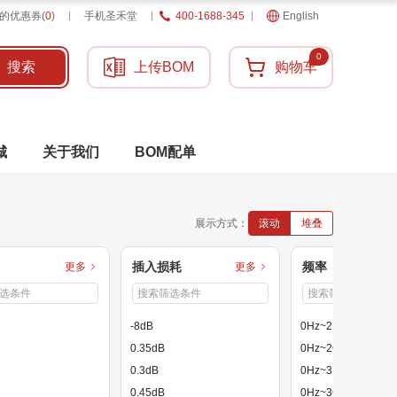
的优惠券
(
0
)
手机圣禾堂
400-1688-345
English
0
搜索
上传BOM
购物车
城
关于我们
BOM配单
展示方式：
滚动
堆叠
插入损耗
频率
更多
更多
-8dB
0Hz~2.5GHz
0.35dB
0Hz~2GHz
0.3dB
0Hz~3.5GHz
0.45dB
0Hz~3GHz