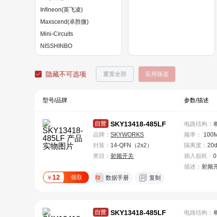
Infineon(英飞凌)
Maxscend(卓胜微)
Mini-Circuits
NISSHINBO
NJRC（新日本无线）
NXP(恩智浦)
隐藏不可选项
重置全部
应用筛选
ON(安森美)
ROHM(罗姆)
型号/品牌
参数/描述
SGMICRO(圣邦微)
SKY13418-485LF
电路结构
：
品牌：
SKYWORKS
频率
：
100
封装：
14-QFN（2x2）
隔离度
：
20
类目：
射频开关
插入损耗
：
0
描述：
射频
12
领取
￥
数据手册
复制
SKY13418-485LF
电路结构
：