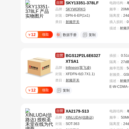
SKY13351-378LF
电路结构
：
品牌：
SKYWORKS
频率
：
20M
封装：
DFN-6-EP(1x1)
隔离度
：
24
类目：
射频开关
插入损耗
：
0
描述：
射频
12
领取
￥
数据手册
复制
BGS12P2L6E6327
插损
：
0.51
XTSA1
隔离
：
27d
品牌：
Infineon(英飞凌)
频率范围
：
5
封装：
XFDFN-6(0.7X1.1)
射频类型
：
类目：
射频开关
描述：
射频开关
E-W-CDMA-
12
领取
￥
复制
TSLP-6-4
XA2179-S13
电路结构
：
品牌：
XINLUDA(信路达)
频率
：
50M
封装：
SOT-363
隔离度
：
24