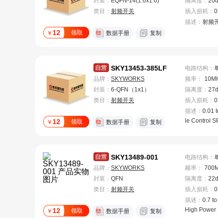
封装：
EQFN-14(1.6x1.6)
隔离度
：
20
类目：
射频开关
插入损耗
：
0
描述：
射频
12
领取
￥
数据手册
复制
SKY13453-385LF
电路结构
：
品牌：
SKYWORKS
频率
：
10M
封装：
6-QFN（1x1）
隔离度
：
27
类目：
射频开关
插入损耗
：
0
描述：
0.01 
le Control 
12
领取
￥
数据手册
复制
SKY13489-001
电路结构
：
品牌：
SKYWORKS
频率
：
700
封装：
QFN
隔离度
：
22
类目：
射频开关
插入损耗
：
0
描述：
0.7 t
High Power 
12
领取
￥
数据手册
复制