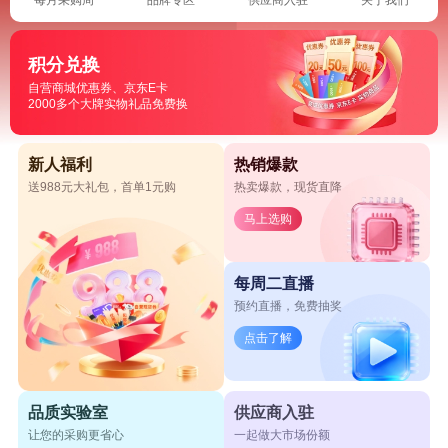
积分兑换
自营商城优惠券、京东E卡
2000多个大牌实物礼品免费换
新人福利
热销爆款
送988元大礼包，首单1元购
热卖爆款，现货直降
马上选购
每周二直播
预约直播，免费抽奖
点击了解
品质实验室
供应商入驻
让您的采购更省心
一起做大市场份额