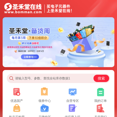
搜索
请输入型号、参数、查找全站库存数据1
优选国产
领券中心
自营专区
我的订单
每月采购周
品牌专区
供应商入驻
关于我们