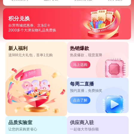
积分兑换
自营商城优惠券、京东E卡
2000多个大牌实物礼品免费换
新人福利
热销爆款
送988元大礼包，首单1元购
热卖爆款，现货直降
马上选购
每周二直播
预约直播，免费抽奖
点击了解
品质实验室
供应商入驻
让您的采购更省心
一起做大市场份额