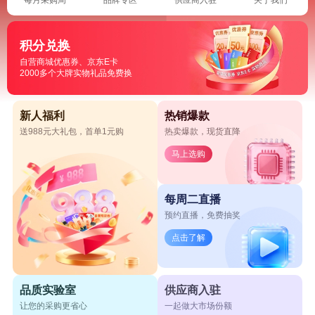
积分兑换
自营商城优惠券、京东E卡
2000多个大牌实物礼品免费换
新人福利
热销爆款
送988元大礼包，首单1元购
热卖爆款，现货直降
马上选购
每周二直播
预约直播，免费抽奖
点击了解
品质实验室
供应商入驻
让您的采购更省心
一起做大市场份额