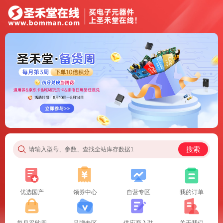
搜索
请输入型号、参数、查找全站库存数据1
优选国产
领券中心
自营专区
我的订单
每月采购周
品牌专区
供应商入驻
关于我们