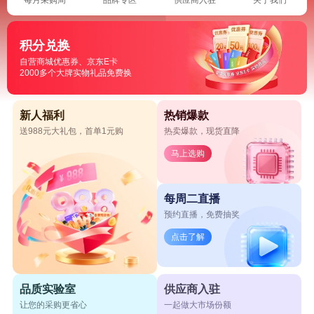
积分兑换
自营商城优惠券、京东E卡
2000多个大牌实物礼品免费换
新人福利
热销爆款
送988元大礼包，首单1元购
热卖爆款，现货直降
马上选购
每周二直播
预约直播，免费抽奖
点击了解
品质实验室
供应商入驻
让您的采购更省心
一起做大市场份额