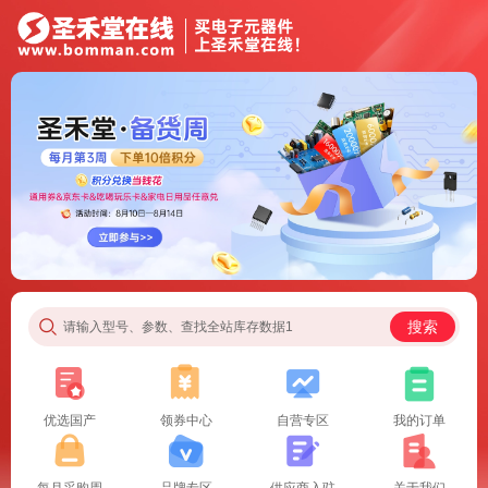
搜索
请输入型号、参数、查找全站库存数据1
优选国产
领券中心
自营专区
我的订单
每月采购周
品牌专区
供应商入驻
关于我们