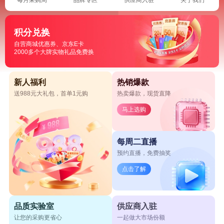
积分兑换
自营商城优惠券、京东E卡
2000多个大牌实物礼品免费换
新人福利
热销爆款
送988元大礼包，首单1元购
热卖爆款，现货直降
马上选购
每周二直播
预约直播，免费抽奖
点击了解
品质实验室
供应商入驻
让您的采购更省心
一起做大市场份额