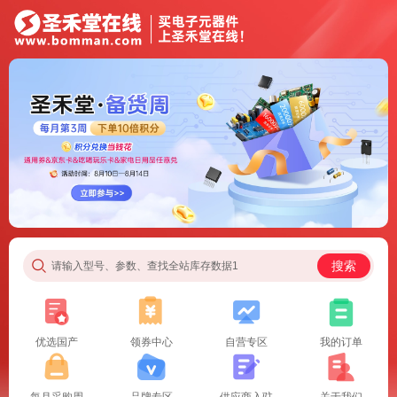
搜索
请输入型号、参数、查找全站库存数据1
优选国产
领券中心
自营专区
我的订单
每月采购周
品牌专区
供应商入驻
关于我们