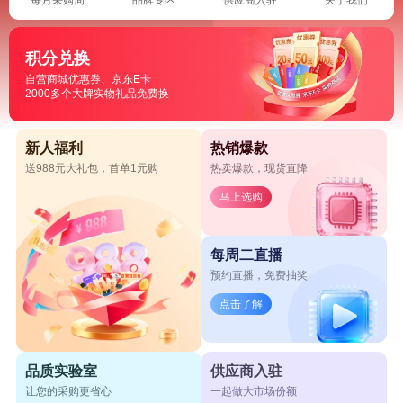
积分兑换
自营商城优惠券、京东E卡
2000多个大牌实物礼品免费换
新人福利
热销爆款
送988元大礼包，首单1元购
热卖爆款，现货直降
马上选购
每周二直播
预约直播，免费抽奖
点击了解
品质实验室
供应商入驻
让您的采购更省心
一起做大市场份额