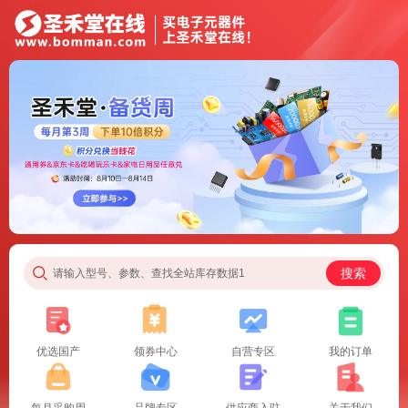
搜索
请输入型号、参数、查找全站库存数据1
优选国产
领券中心
自营专区
我的订单
每月采购周
品牌专区
供应商入驻
关于我们