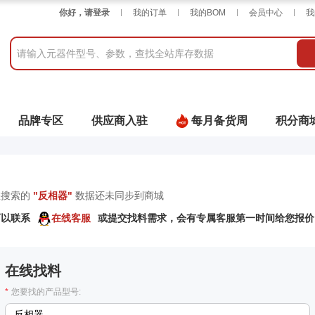
你好，请登录
我的订单
我的BOM
会员中心
我
品牌专区
供应商入驻
每月备货周
积分商
您搜索的
"
反相器
"
数据还未同步到商城
可以联系
在线客服
或提交找料需求，会有专属客服第一时间给您报价
在线找料
*
您要找的产品型号: