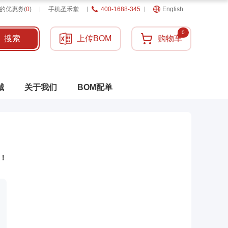
的优惠券
(
0
)
手机圣禾堂
400-1688-345
English
0
搜索
上传BOM
购物车
城
关于我们
BOM配单
！