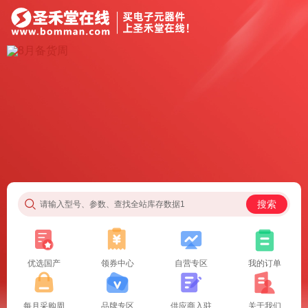
搜索
请输入型号、参数、查找全站库存数据1
优选国产
领券中心
自营专区
我的订单
每月采购周
品牌专区
供应商入驻
关于我们