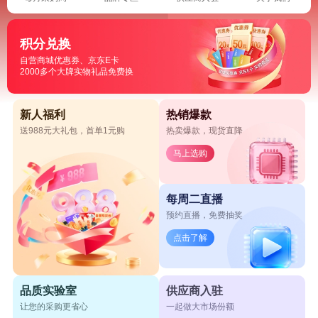
积分兑换
自营商城优惠券、京东E卡
2000多个大牌实物礼品免费换
新人福利
热销爆款
送988元大礼包，首单1元购
热卖爆款，现货直降
马上选购
每周二直播
预约直播，免费抽奖
点击了解
品质实验室
供应商入驻
让您的采购更省心
一起做大市场份额